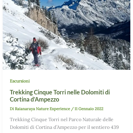
Escursioni
Trekking Cinque Torri nelle Dolomiti di
Cortina d’Ampezzo
Di
Raianaraya Nature Experience
/
11 Gennaio 2022
Trekking Cinque Torri nel Parco Naturale delle
Dolomiti di Cortina d’Ampezzo per il sentiero 439