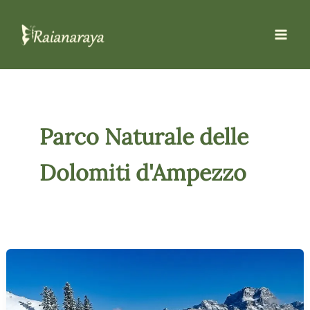
Vai
al
contenuto
Mai
Men
Parco Naturale delle
Dolomiti d'Ampezzo