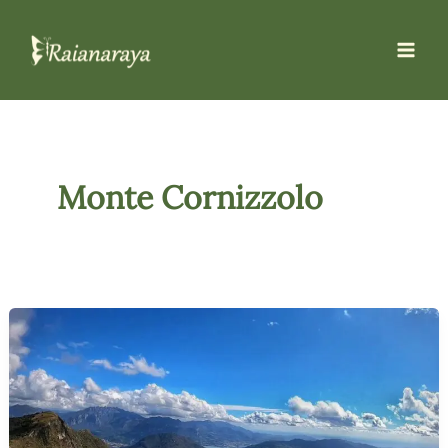
Vai
al
contenuto
Mai
Men
Monte Cornizzolo