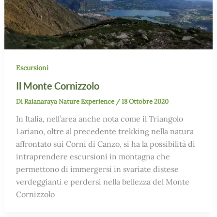
Escursioni
Il Monte Cornizzolo
Di
Raianaraya Nature Experience
/
18 Ottobre 2020
In Italia, nell’area anche nota come il Triangolo
Lariano, oltre al precedente trekking nella natura
affrontato sui Corni di Canzo, si ha la possibilità di
intraprendere escursioni in montagna che
permettono di immergersi in svariate distese
verdeggianti e perdersi nella bellezza del Monte
Cornizzolo