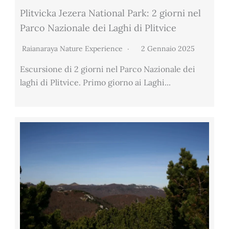
Plitvicka Jezera National Park: 2 giorni nel
Parco Nazionale dei Laghi di Plitvice
Raianaraya Nature Experience
2 Gennaio 2025
Escursione di 2 giorni nel Parco Nazionale dei
laghi di Plitvice. Primo giorno ai Laghi...