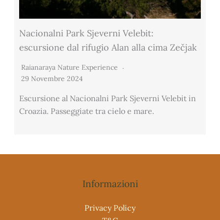
Nacionalni Park Sjeverni Velebit:
escursione dal rifugio Alan alla cima Zečjak
Raianaraya Nature Experience
29 Novembre 2024
Escursione al Nacionalni Park Sjeverni Velebit in
Croazia. Passeggiate tra cielo e mare.
Informazioni
Privacy Policy