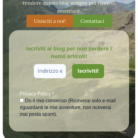
rendere questo blog sempre più ricco di
avventure.
Unisciti a noi!
Contattaci
Iscriviti al blog per non perdere i
nuovi articoli!
Privacy Policy
*
Do il mio consenso (Riceverai solo e-mail
riguardanti le mie avventure, non riceverai
mai posta spam).