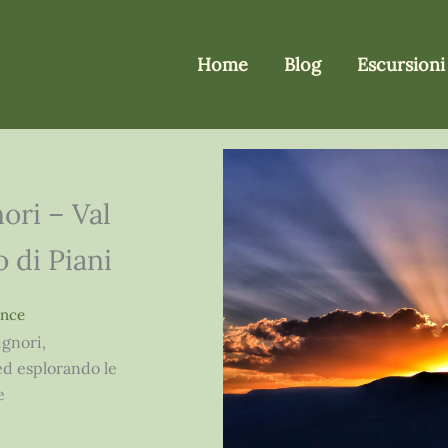
Home
Blog
Escursioni
ori – Val
 di Piani
ence
ignori,
ed esplorando le
e