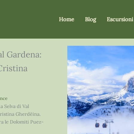
Home
Blog
Escursioni
al Gardena:
Cristina
ence
a Selva di Val
Cristina Gherdëina.
ra le Dolomiti Puez-