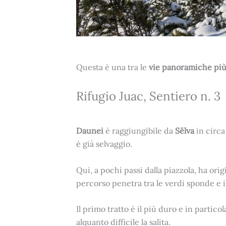
Questa è una tra le
vie panoramiche più 
Rifugio Juac, Sentiero n. 3
Daunei
è raggiungibile da
Sëlva
in circa
è già selvaggio.
Qui, a pochi passi dalla piazzola, ha orig
percorso penetra tra le verdi sponde e i
Il primo tratto è il più duro e in partic
alquanto difficile la salita.