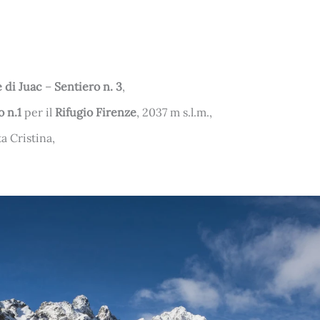
 di Juac
–
Sentiero n. 3
,
o n.1
per il
Rifugio Firenze
, 2037 m s.l.m.,
a Cristina,