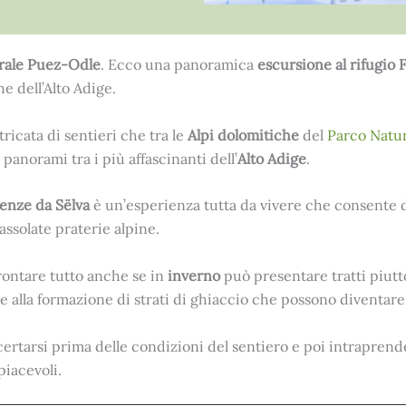
rale Puez-Odle
. Ecco una panoramica
escursione al rifugio 
e dell’Alto Adige.
tricata di sentieri che tra le
Alpi dolomitiche
del
Parco Natu
panorami tra i più affascinanti dell’
Alto Adige
.
renze
da Sëlva
è un’esperienza tutta da vivere che consente d
assolate praterie alpine.
rontare tutto anche se in
inverno
può presentare tratti piutt
 alla formazione di strati di ghiaccio che possono diventare 
ccertarsi prima delle condizioni del sentiero e poi intrapren
piacevoli.