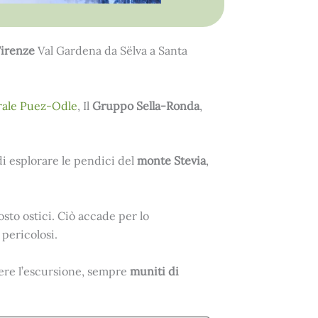
Firenze
Val Gardena da Sëlva a Santa
rale Puez-Odle
, Il
Gruppo Sella-Ronda
,
i esplorare le pendici del
monte Stevia
,
osto ostici. Ciò accade per lo
pericolosi.
dere l’escursione, sempre
muniti di