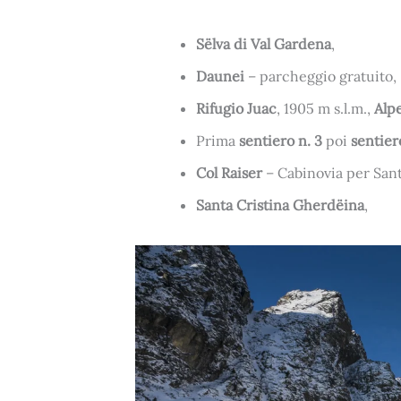
Sëlva di Val Gardena
,
Daunei
– parcheggio gratuito,
Rifugio Juac
, 1905 m s.l.m.,
Alpe
Prima
sentiero n. 3
poi
sentier
Col Raiser
– Cabinovia per Sant
Santa Cristina Gherdëina
,