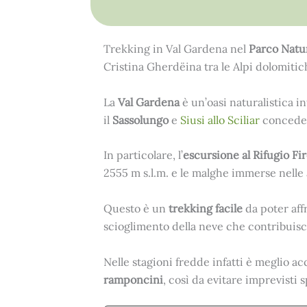
Trekking in Val Gardena nel
Parco Natu
Cristina Gherdëina tra le Alpi dolomitich
La
Val Gardena
è un’oasi naturalistica in
il
Sassolungo
e
Siusi allo Sciliar
concede 
In particolare, l’
escursione al
Rifugio Fi
2555 m s.l.m. e le malghe immerse nelle 
Questo è un
trekking facile
da poter aff
scioglimento della neve che contribuisce
Nelle stagioni fredde infatti è meglio a
ramponcini
, così da evitare imprevisti s