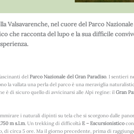
ella Valsavarenche, nel cuore del Parco Nazionale
co che racconta del lupo e la sua difficile conviv
esperienza.
ffascinanti del
Parco Nazionale del Gran Paradiso
. I sentieri 
no la vallata una perla del parco è una meraviglia naturalisti
 è di sicuro quello di avvicinarsi alle Alpi regine: il
Gran Par
mmirare i naturali dipinti su tela che si scorgono dalle pan
.750 m s.l.m
. Un trekking di difficoltà
E – Escursionistico
con
, di circa 5 ore. Ma il giorno precedente, prima di raggiung