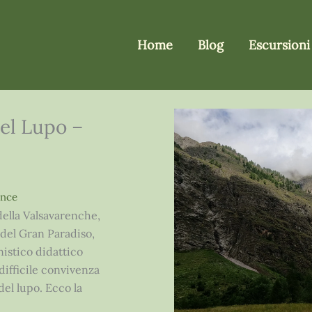
Home
Blog
Escursioni
del Lupo –
ence
della Valsavarenche,
 del Gran Paradiso,
istico didattico
difficile convivenza
del lupo. Ecco la