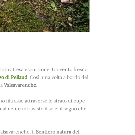
anto attesa escursione. Un vento fresco
go di Pellaud
. Così, una volta a bordo del
la
Valsavarenche
.
o filtrasse attraverso lo strato di cupe
almente intravisto il sole: il segno che
Valsavarenche, il
Sentiero natura del