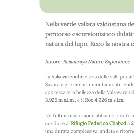
Nella verde vallata valdostana d
percorso escursionistico didatti
natura del lupo. Ecco la nostra 
Autore:
Raianaraya Nature Experience
La
Valsavarenche
è una delle valli più a
Savara e gli scenari incontaminati rendo
apprezzare la bellezza della Valsavarenche
3.926 m s.l.m
., e il
Roc 4.026 m s.l.m
.
Nell’ultima escursione abbiamo potuto a
conduce al
Rifugio Federico Chabod
a
2
una durata complessiva, andata e ritorno