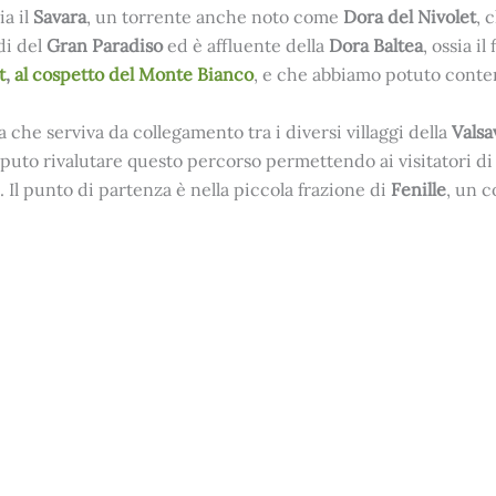
a il
Savara
, un torrente anche noto come
Dora del Nivolet
, 
di del
Gran Paradiso
ed è affluente della
Dora Baltea
, ossia i
t
,
al cospetto del Monte Bianco
, e che abbiamo potuto cont
a che serviva da collegamento tra i diversi villaggi della
Vals
to rivalutare questo percorso permettendo ai visitatori di in
 Il punto di partenza è nella piccola frazione di
Fenille
, un c