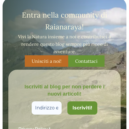
Entra nella community di
Raianaraya!
Vivi la Natura insieme a noi e contribuisci a
rendere questo blog sempre più ricco di
avventure.
Unisciti a noi!
Contattaci
Iscriviti al blog per non perdere i
nuovi articoli!