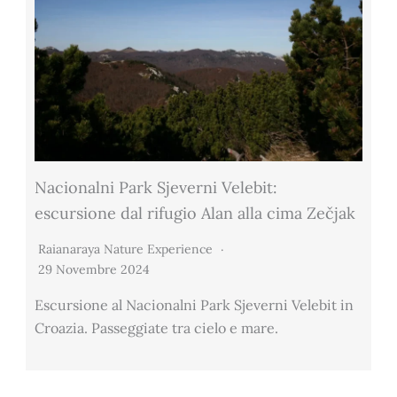
Nacionalni Park Sjeverni Velebit:
escursione dal rifugio Alan alla cima Zečjak
Raianaraya Nature Experience
29 Novembre 2024
Escursione al Nacionalni Park Sjeverni Velebit in
Croazia. Passeggiate tra cielo e mare.