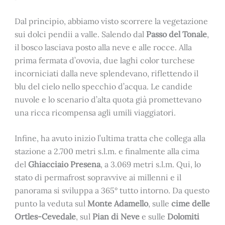
Dal principio, abbiamo visto scorrere la vegetazione
sui dolci pendii a valle. Salendo dal
Passo del Tonale
,
il bosco lasciava posto alla neve e alle rocce. Alla
prima fermata d’ovovia, due laghi color turchese
incorniciati dalla neve splendevano, riflettendo il
blu del cielo nello specchio d’acqua. Le candide
nuvole e lo scenario d’alta quota già promettevano
una ricca ricompensa agli umili viaggiatori.
Infine, ha avuto inizio l’ultima tratta che collega alla
stazione a 2.700 metri s.l.m. e finalmente alla cima
del
Ghiacciaio Presena
, a 3.069 metri s.l.m. Qui, lo
stato di permafrost sopravvive ai millenni e il
panorama si sviluppa a 365° tutto intorno. Da questo
punto la veduta sul
Monte Adamello
, sulle
cime delle
Ortles-Cevedale
, sul
Pian di Neve
e sulle
Dolomiti