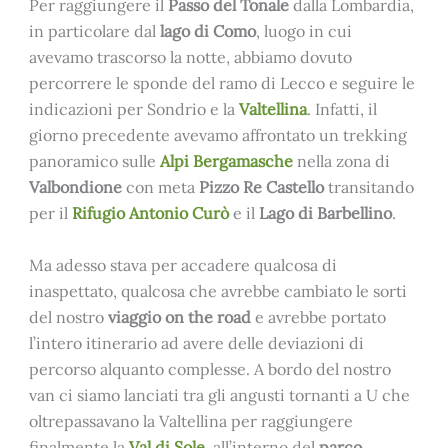
Per raggiungere il
Passo del Tonale
dalla Lombardia,
in particolare dal
lago di Como
, luogo in cui
avevamo trascorso la notte, abbiamo dovuto
percorrere le sponde del ramo di Lecco e seguire le
indicazioni per Sondrio e la
Valtellina
. Infatti, il
giorno precedente avevamo affrontato un trekking
panoramico sulle
Alpi Bergamasche
nella zona di
Valbondione
con meta
Pizzo Re Castello
transitando
per il
Rifugio Antonio Curò
e il
Lago di Barbellino
.
Ma adesso stava per accadere qualcosa di
inaspettato, qualcosa che avrebbe cambiato le sorti
del nostro
viaggio on the road
e avrebbe portato
l’intero itinerario ad avere delle deviazioni di
percorso alquanto complesse. A bordo del nostro
van ci siamo lanciati tra gli angusti tornanti a U che
oltrepassavano la Valtellina per raggiungere
finalmente la
Val di Sole
,
all’interno del
parco