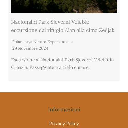
Nacionalni Park Sjeverni Velebit:
escursione dal rifugio Alan alla cima Zečjak
Raianaraya Nature Experience
29 Novembre 2024
Escursione al Nacionalni Park Sjeverni Velebit in
Croazia. Passeggiate tra cielo e mare.
Informazioni
Privacy Policy