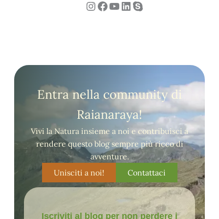
Instagram
Facebook
YouTube
LinkedIn
Skype
Entra nella community di
Raianaraya!
Vivi la Natura insieme a noi e contribuisci a
rendere questo blog sempre più ricco di
avventure.
Unisciti a noi!
Contattaci
Iscriviti al blog per non perdere i