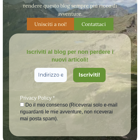
rendere questo blog sempre più ricco di
avventure.
Unisciti a noi!
Contattaci
Iscriviti al blog per non perdere i
nuovi articoli!
Privacy Policy
*
Do il mio consenso (Riceverai solo e-mail
riguardanti le mie avventure, non riceverai
mai posta spam).