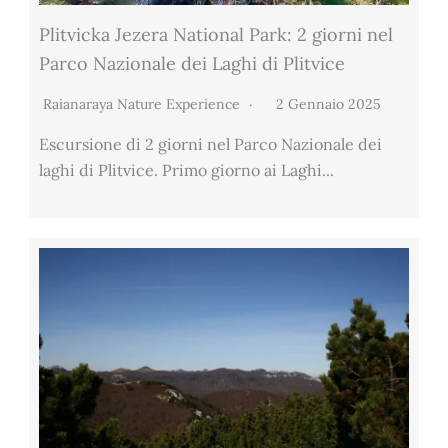
Plitvicka Jezera National Park: 2 giorni nel
Parco Nazionale dei Laghi di Plitvice
Raianaraya Nature Experience
2 Gennaio 2025
Escursione di 2 giorni nel Parco Nazionale dei
laghi di Plitvice. Primo giorno ai Laghi...