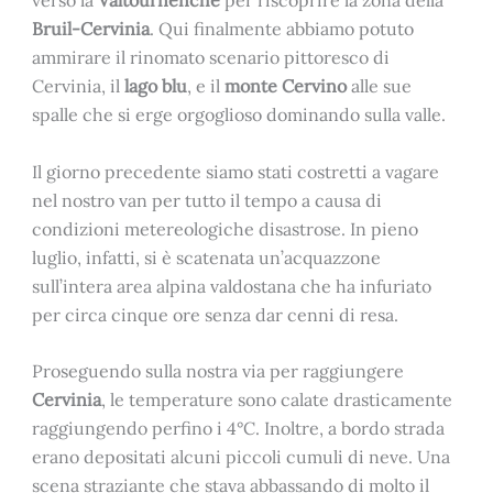
verso la
Valtournenche
per riscoprire la zona della
Bruil-Cervinia
. Qui finalmente abbiamo potuto
ammirare il rinomato scenario pittoresco di
Cervinia, il
lago blu
, e il
monte Cervino
alle sue
spalle che si erge orgoglioso dominando sulla valle.
Il giorno precedente siamo stati costretti a vagare
nel nostro van per tutto il tempo a causa di
condizioni metereologiche disastrose. In pieno
luglio, infatti, si è scatenata un’acquazzone
sull’intera area alpina valdostana che ha infuriato
per circa cinque ore senza dar cenni di resa.
Proseguendo sulla nostra via per raggiungere
Cervinia
, le temperature sono calate drasticamente
raggiungendo perfino i 4°C. Inoltre, a bordo strada
erano depositati alcuni piccoli cumuli di neve. Una
scena straziante che stava abbassando di molto il